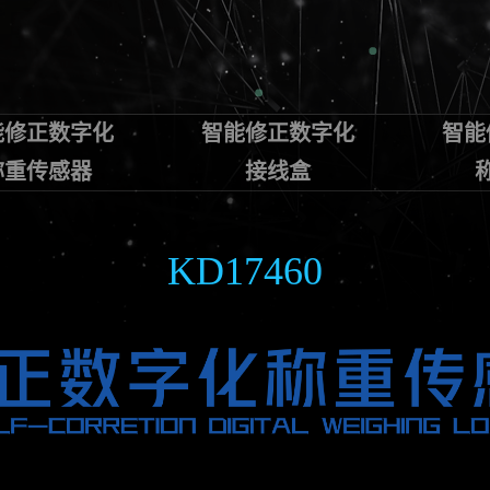
能修正数字化
智能修正数字化
智能
称重传感器
接线盒
KD17460