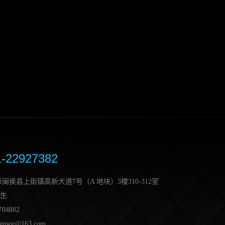
1-22927382
闽侯县上街镇高新大道7号（A 地块）3楼310-312室
生
04882
nsor@163.com