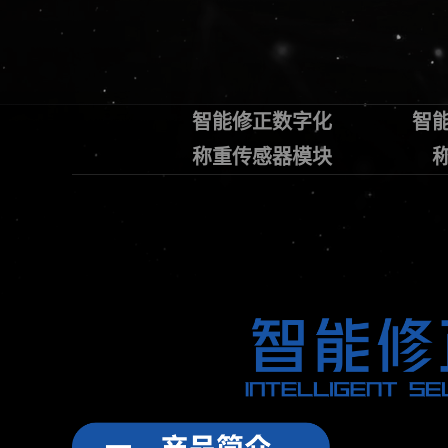
智能修正数字化
智
称重传感器模块