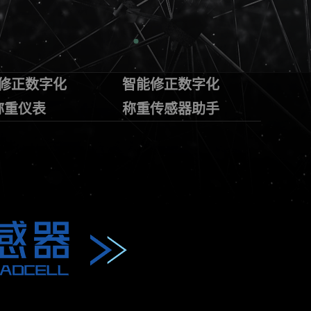
修正数字化
智能修正数字化
称重仪表
称重传感器助手