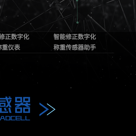
修正数字化
智能修正数字化
称重仪表
称重传感器助手