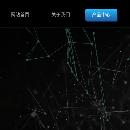
网站首页
关于我们
产品中心