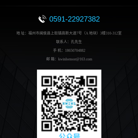
0591-22927382
地 址：福州市闽侯县上街镇高新大道7号（A 地块）3楼310-312室
联系人：孔先生
手 机：18650704882
邮 箱：kwinlsensor@163.com